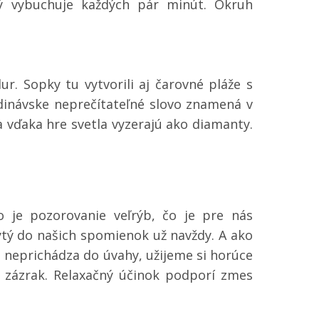
orý vybuchuje každých pár minút. Okruh
r. Sopky tu vytvorili aj čarovné pláže s
dinávske neprečítateľné slovo znamená v
 vďaka hre svetla vyzerajú ako diamanty.
 je pozorovanie veľrýb, čo je pre nás
ytý do našich spomienok už navždy. A ako
 neprichádza do úvahy, užijeme si horúce
 zázrak. Relaxačný účinok podporí zmes