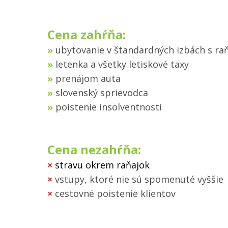
Cena zahŕňa:
»
ubytovanie v štandardných izbách s ra
»
letenka a všetky letiskové taxy
»
prenájom auta
»
slovenský sprievodca
»
poistenie insolventnosti
Cena nezahŕňa:
×
stravu okrem raňajok
×
vstupy, ktoré nie sú spomenuté vyššie
×
cestovné poistenie klientov