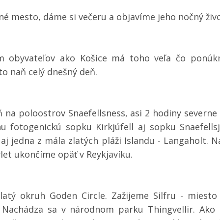
é mesto, dáme si večeru a objavíme jeho nočný život
 obyvateľov ako Košice má toho veľa čo ponúknu
o naň celý dnešný deň.
ň na poloostrov Snaefellsness, asi 2 hodiny severn
u fotogenickú sopku Kirkjúfell aj sopku Snaefellsj
j jedna z mála zlatých pláži Islandu - Langaholt. N
ýlet ukončíme opäť v Reykjavíku.
latý okruh Goden Circle. Zažijeme Silfru - miest
Nachádza sa v národnom parku Thingvellir. Ako b