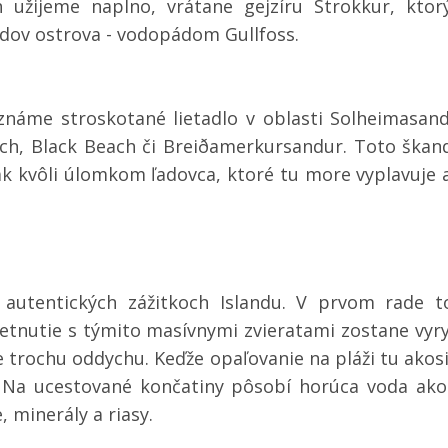
ch užijeme naplno, vrátane gejzíru Strokkur, kt
dov ostrova - vodopádom Gullfoss.
známe stroskotané lietadlo v oblasti Solheimasandu
ach, Black Beach či Breiðamerkursandur. Toto škan
ak kvôli úlomkom ľadovca, ktoré tu more vyplavuje a
autentických zážitkoch Islandu. V prvom rade to
etnutie s týmito masívnymi zvieratami zostane vyr
 trochu oddychu. Keďže opaľovanie na pláži tu akosi
Na ucestované končatiny pôsobí horúca voda ako
, minerály a riasy.