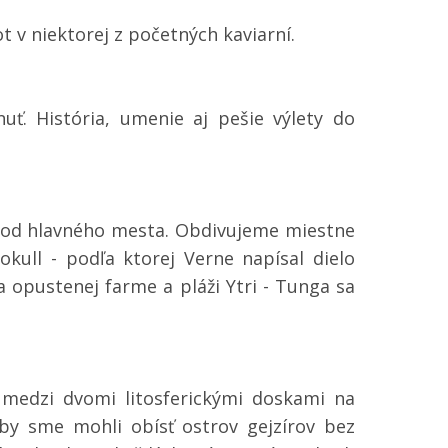
 v niektorej z početných kaviarní.
ť. História, umenie aj pešie výlety do
e od hlavného mesta. Obdivujeme miestne
okull - podľa ktorej Verne napísal dielo
a opustenej farme a pláži Ytri - Tunga sa
o medzi dvomi litosferickými doskami na
y sme mohli obísť ostrov gejzírov bez