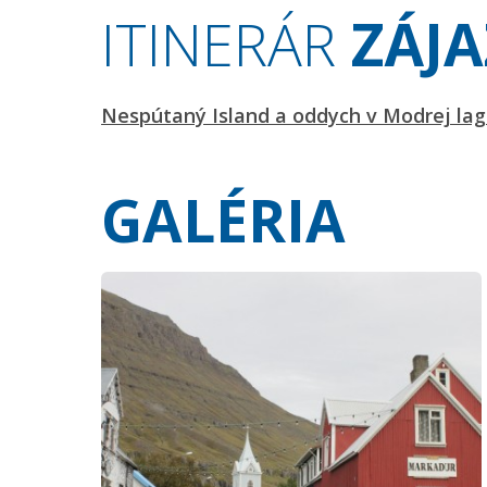
ITINERÁR
ZÁJ
Nespútaný Island a oddych v Modrej la
GALÉRIA