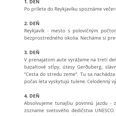
1. DEŇ
Po prílete do Reykjavíku spoznáme večern
2. DEŇ
Reykjavík - mesto s polovičným počtom
bezprostredného okolia. Necháme si pret
3. DEŇ
V prenajatom aute vyrážame na tretí de
bazaltové stĺpy, útesy Gerðuberg, slávn
"Cesta do stredu zeme". Tu sa nachádza a
počas leta vyskytujú tulene. Celodenný v
4. DEŇ
Absolvujeme tunajšiu povinnú jazdu - z
zozname svetového dedičstva UNESCO. 