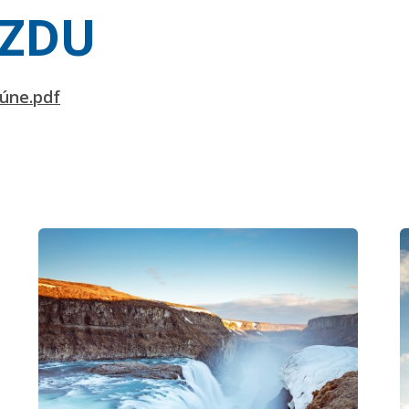
AZDU
gúne.pdf