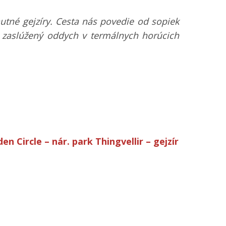
utné gejzíry. Cesta nás povedie od sopiek
 zaslúžený oddych v termálnych horúcich
en Circle – nár. park Thingvellir – gejzír