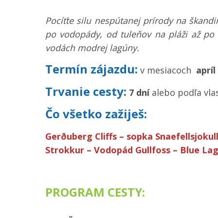
Pocíťte silu nespútanej prírody na škand
po vodopády, od tuleňov na pláži až po
vodách modrej lagúny.
Termín zájazdu:
v mesiacoch
apríl
Trvanie cesty:
7 dní
alebo podľa vl
Čo všetko zažiješ:
Gerðuberg Cliffs
– sopka Snaefellsjokull
Strokkur – Vodopád Gullfoss – Blue La
PROGRAM CESTY: