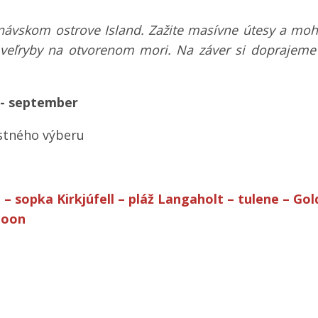
inávskom ostrove Island. Zažite masívne útesy a moh
 veľryby na otvorenom mori. Na záver si doprajeme
 - september
astného výberu
 – sopka Kirkjúfell – pláž Langaholt – tulene – Gold
goon