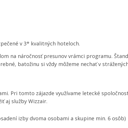
pečené v 3* kvalitných hoteloch.
dom na náročnosť presunov vrámci programu. Štandar
otrebné, batožinu si vždy môžeme nechať v strážených
ami. Pri tomto zájazde využívame letecké spoločnosti
ť aj služby Wizzair.
bsadení izby dvoma osobami a skupine min. 6 osôb)