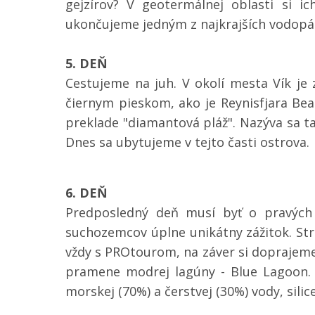
gejzírov? V geotermálnej oblasti si i
ukončujeme jedným z najkrajších vodopá
5. DEŇ
Cestujeme na juh. V okolí mesta Vík je 
čiernym pieskom, ako je Reynisfjara Be
preklade "diamantová pláž". Nazýva sa t
Dnes sa ubytujeme v tejto časti ostrova.
6. DEŇ
Predposledný deň musí byť o pravých 
suchozemcov úplne unikátny zážitok. Str
vždy s PROtourom, na záver si doprajeme
pramene modrej lagúny - Blue Lagoon. 
morskej (70%) a čerstvej (30%) vody, silice