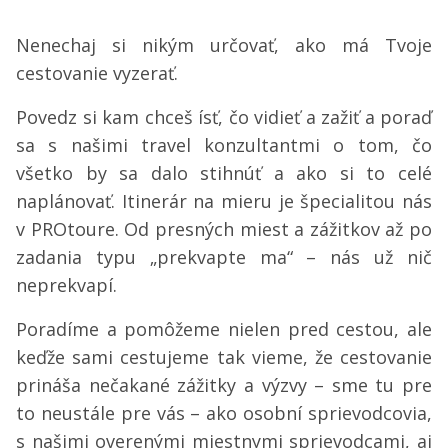
Nenechaj si nikým určovať, ako má Tvoje
cestovanie vyzerať.
Povedz si kam chceš ísť, čo vidieť a zažiť a poraď
sa s našimi travel konzultantmi o tom, čo
všetko by sa dalo stihnúť a ako si to celé
naplánovať. Itinerár na mieru je špecialitou nás
v PROtoure. Od presných miest a zážitkov až po
zadania typu „prekvapte ma“ – nás už nič
neprekvapí.
Poradíme a pomôžeme nielen pred cestou, ale
keďže sami cestujeme tak vieme, že cestovanie
prináša nečakané zážitky a výzvy – sme tu pre
to neustále pre vás – ako osobní sprievodcovia,
s našimi overenými miestnymi sprievodcami, aj