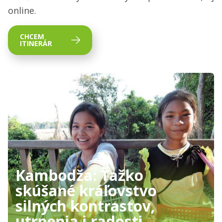
online.
CHCEM
ITINERÁR
Kambodža: Ťažko
skúšané kráľovstvo
silných kontrastov,
utrpenia i radosti