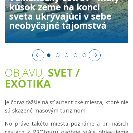
kúsok zeme na konci
sveta ukrývajúci v sebe
neobyčajné tajomstvá
OBJAVUJ
SVET /
EXOTIKA
Je čoraz ťažšie nájsť autentické miesta, ktoré nie
sú skazené masovým turizmom.
No práve takéto miesta poznáme a pri našich
cestách z PROtouru osobne stále objavujeme