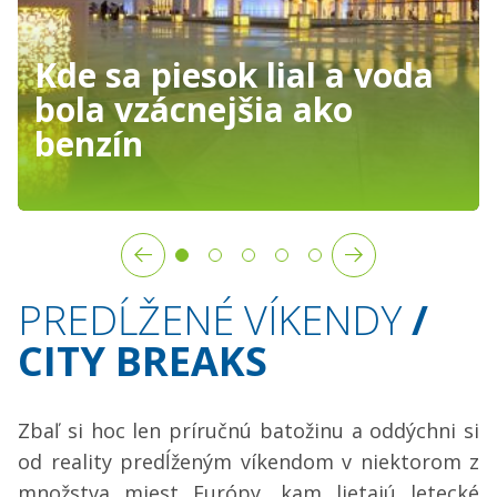
Kde sa piesok lial a voda
bola vzácnejšia ako
benzín
PREDĹŽENÉ VÍKENDY
/
CITY BREAKS
Zbaľ si hoc len príručnú batožinu a oddýchni si
od reality predĺženým víkendom v niektorom z
množstva miest Európy, kam lietajú letecké