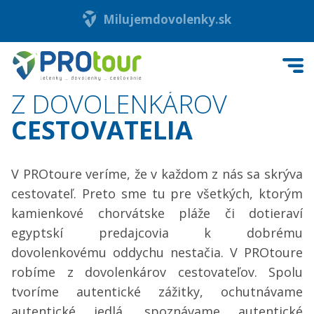
Milujemdovolenky.sk
Z DOVOLENKÁROV
CESTOVATELIA
V PROtoure veríme, že v každom z nás sa skrýva
cestovateľ. Preto sme tu pre všetkých, ktorým
kamienkové chorvátske pláže či dotieraví
egyptskí predajcovia k dobrému
dovolenkovému oddychu nestačia. V PROtoure
robíme z dovolenkárov cestovateľov. Spolu
tvoríme autentické zážitky, ochutnávame
autentické jedlá, spoznávame autentické